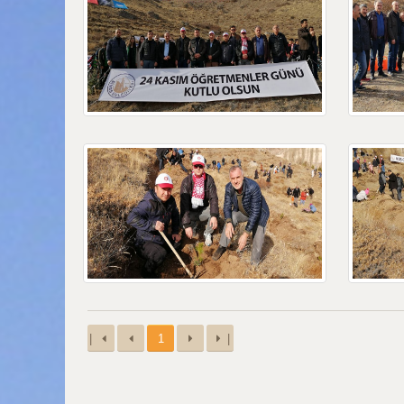
|
1
|