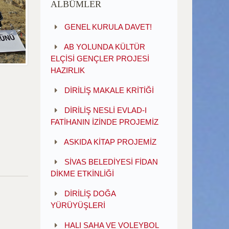
ALBÜMLER
GENEL KURULA DAVET!
AB YOLUNDA KÜLTÜR
ELÇİSİ GENÇLER PROJESİ
HAZIRLIK
DİRİLİŞ MAKALE KRİTİĞİ
DİRİLİŞ NESLİ EVLAD-I
FATİHANIN İZİNDE PROJEMİZ
ASKIDA KİTAP PROJEMİZ
SİVAS BELEDİYESİ FİDAN
DİKME ETKİNLİĞİ
DİRİLİŞ DOĞA
YÜRÜYÜŞLERİ
HALI SAHA VE VOLEYBOL