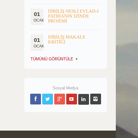
DİRİLİŞ NESLİ EVLAD-I
01
FATİHANIN İZİNDE
OCAK
PROJEMİ
DİRİLİŞ MAKALE
01
KRİTİĞİ
OCAK
TÜMÜNÜ GÖRÜNTÜLE
Sosyal Medya