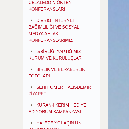
CELALEDDİN ÖKTEN
KONFERANSLARI
DİVRİĞİ İNTERNET
BAĞIMLILIĞI VE SOSYAL
MEDYA AHLAKI
KONFERANSLARIMIZ
İŞBİRLİĞİ YAPTIĞIMIZ
KURUM VE KURULUŞLAR
BİRLİK VE BERABERLİK
FOTOLARI
ŞEHİT ÖMER HALİSDEMİR
ZİYARETİ
KURAN-I KERİM HEDİYE
EDİYORUM KAMPANYASI
HALEPE YOL AÇIN UN