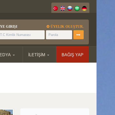
YE GIRIŞI
ÜYELIK OLUŞTUR.
MEDYA
İLETİŞİM
BAĞIŞ YAP