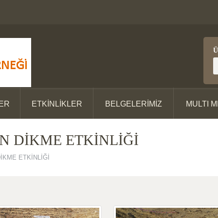
Ü
ER
ETKİNLİKLER
BELGELERİMİZ
MULTI 
AN DİKME ETKİNLİĞİ
DİKME ETKİNLİĞİ